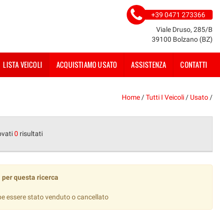
+39 0471 273366
Viale Druso, 285/B
39100 Bolzano (BZ)
LISTA VEICOLI
ACQUISTIAMO USATO
ASSISTENZA
CONTATTI
Home
/
Tutti I Veicoli
/
Usato
/
ovati
0
risultati
 per questa ricerca
be essere stato venduto o cancellato