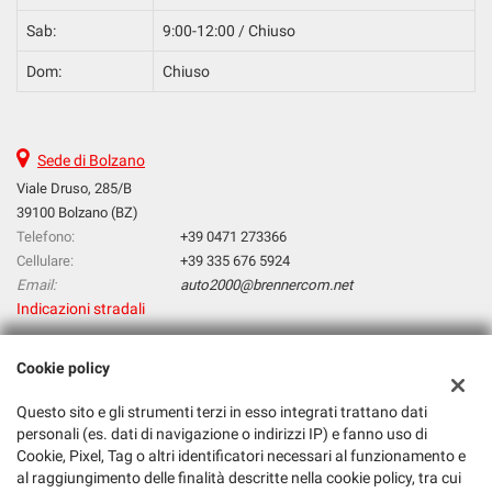
Sab:
9:00-12:00 / Chiuso
Dom:
Chiuso
Sede di Bolzano
Viale Druso, 285/B
39100 Bolzano (BZ)
Telefono:
+39 0471 273366
Cellulare:
+39 335 676 5924
Email:
auto2000@brennercom.net
Indicazioni stradali
Cookie policy
Dati fiscali:
Auto 2000 Snc
Questo sito e gli strumenti terzi in esso integrati trattano dati
personali (es. dati di navigazione o indirizzi IP) e fanno uso di
Viale Druso, 285/B, Bolzano (BZ)
Cookie, Pixel, Tag o altri identificatori necessari al funzionamento e
C.F/P.IVA:
1710090216
al raggiungimento delle finalità descritte nella cookie policy, tra cui
Registro delle imprese:
BZ