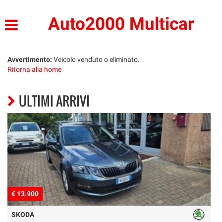
HOME
Auto2000 Multicar
LISTA VEICOLI
Avvertimento:
Veicolo venduto o eliminato.
Ritorna alla home
ACQUISTIAMO USATO
ULTIMI ARRIVI
ASSISTENZA
CONTATTI
€ 13.900
€
SKODA