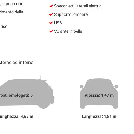
io posteriori
Specchietti laterali elettrici
cimento della
Supporto lombare
USB
tico
Volante in pelle
terne ed interne
osti omologati: 5
Altezza: 1,47 m
unghezza: 4,67 m
Larghezza: 1,81 m