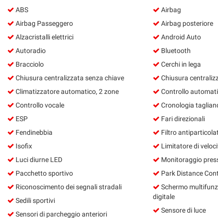
ABS
Airbag
Airbag Passeggero
Airbag posteriore
Alzacristalli elettrici
Android Auto
Autoradio
Bluetooth
Bracciolo
Cerchi in lega
Chiusura centralizzata senza chiave
Chiusura centraliz
Climatizzatore automatico, 2 zone
Controllo automati
Controllo vocale
Cronologia taglian
ESP
Fari direzionali
Fendinebbia
Filtro antiparticola
Isofix
Limitatore di veloci
Luci diurne LED
Monitoraggio pres
Pacchetto sportivo
Park Distance Cont
Riconoscimento dei segnali stradali
Schermo multifunz
digitale
Sedili sportivi
Sensore di luce
Sensori di parcheggio anteriori