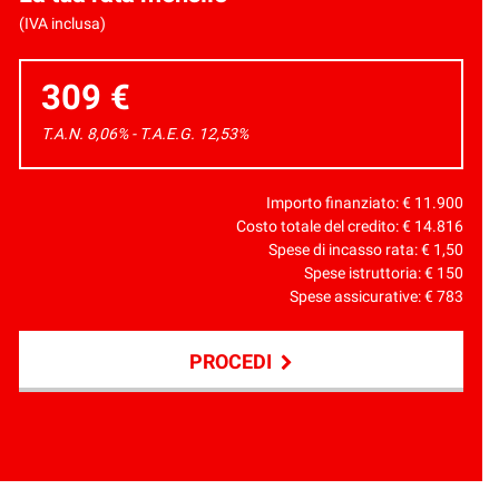
(IVA inclusa)
309 €
T.A.N. 8,06% - T.A.E.G.
12,53
%
Importo finanziato: €
11.900
Costo totale del credito: €
14.816
Spese di incasso rata: €
1,50
Spese istruttoria: €
150
Spese assicurative: €
783
PROCEDI