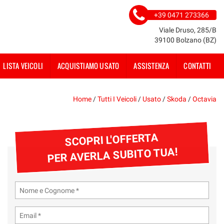
+39 0471 273366
Viale Druso, 285/B
39100 Bolzano (BZ)
LISTA VEICOLI
ACQUISTIAMO USATO
ASSISTENZA
CONTATTI
Home
/
Tutti I Veicoli
/
Usato
/
Skoda
/
Octavia
SCOPRI L'OFFERTA
PER AVERLA SUBITO TUA!