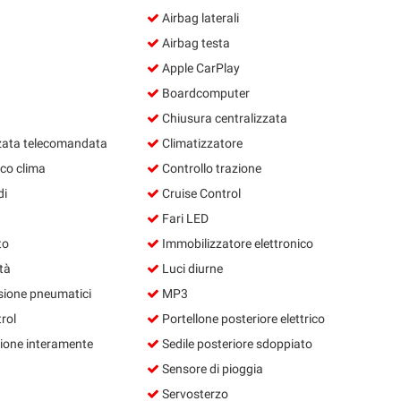
Airbag laterali
Airbag testa
Apple CarPlay
Boardcomputer
Chiusura centralizzata
zata telecomandata
Climatizzatore
co clima
Controllo trazione
di
Cruise Control
Fari LED
to
Immobilizzatore elettronico
tà
Luci diurne
sione pneumatici
MP3
rol
Portellone posteriore elettrico
ione interamente
Sedile posteriore sdoppiato
Sensore di pioggia
Servosterzo