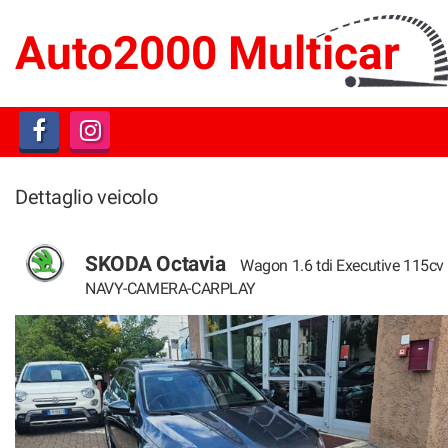
HOME
Auto2000 Multicar
LISTA VEICOLI
ACQUISTIAMO USATO
Dettaglio veicolo
ASSISTENZA
SKODA Octavia
CONTATTI
Wagon 1.6 tdi Executive 115cv
NAVY-CAMERA-CARPLAY