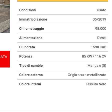
Condizioni
usato
Immatricolazione
05/2019
Chilometraggio
98.000
Alimentazione
Diesel
Cilindrata
1598 Cm³
Potenza
85 KW / 116 CV
RATA
Tipo di cambio
Manuale (5)
Colore esterno
Grigio scuro metallizzato
Colore interni
Tessuto Nero