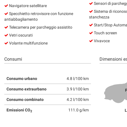
Sensori di parchegg
Navigatore satellitare
Sistema di riconos
Specchietto retrovisore con funzione
stanchezza
antiabbagliamento
Start/Stop Automa
Telecamera per parcheggio assistito
Touch screen
Vetri oscurati
Vivavoce
Volante multifunzione
Consumi
Dimensioni es
Consumo urbano
4.8 l/100 km
Consumo extraurbano
3.9 l/100 km
P
Consumo combinato
4.2 l/100 km
Emissioni CO
111.0 g/km
L
2