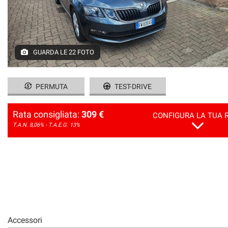
GUARDA LE 22 FOTO
PERMUTA
TEST-DRIVE
Rata consigliata:
309 €
CONFIGURA LA TUA 
T.A.N. 8,06% - T.A.E.G.
13%
Accessori