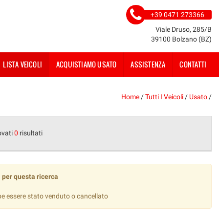
+39 0471 273366
Viale Druso, 285/B
39100 Bolzano (BZ)
LISTA VEICOLI
ACQUISTIAMO USATO
ASSISTENZA
CONTATTI
Home
/
Tutti I Veicoli
/
Usato
/
ovati
0
risultati
 per questa ricerca
be essere stato venduto o cancellato