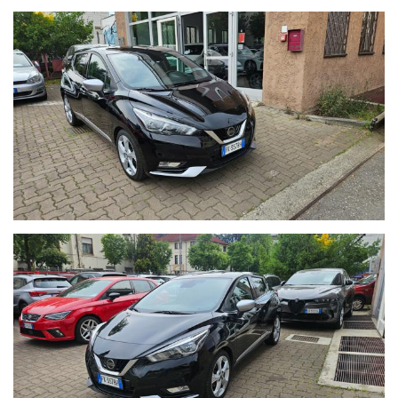
Negazione di responsabilità legale AUTO 2000 SNC.- Le
informazioni contenute nel sito web sono state compilate con la
massima cura e attenzione affinchè fossero complete, cio'
nonostante possono contenere errori e omissioni. Si declina quindi
ogni responsabilità se le informazioni riportate non corrispondono
completamente. Si prega di consultare il personale.