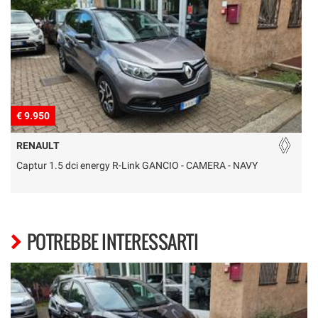
€ 9.950
€
RENAULT
Captur 1.5 dci energy R-Link GANCIO - CAMERA - NAVY
O
POTREBBE INTERESSARTI