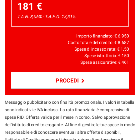
181 €
T.A.N. 8,06% - T.A.E.G.
13,31
%
Importo finanziato: €
6.950
Costo totale del credito: €
8.687
Spese di incasso rata: €
1,50
Spese istruttoria: €
150
Spese assicurative: €
461
PROCEDI
Contattaci
Messaggio pubblicitario con finalità promozionale. I valori in tabella
sono indicativi e IVA inclusa. La rata finanziaria è comprensiva di
spese RID. Offerta valida per il mese in corso. Salvo approvazione
dell'istituto di credito erogante. Al fine di gestire le tue spese in modo
responsabile e di conoscere eventuali altre offerte disponibili,
l'Istituto di Credito erogante ti ricorda, prima di sottoscrivere il