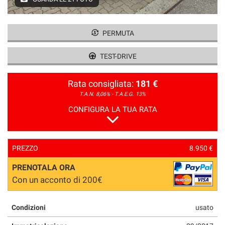
PERMUTA
TEST-DRIVE
Rata consigliata:
181 €
T.A.N. 8,06% - T.A.E.G.
13%
CONFIGURA LA TUA RATA
PREZZO
8.950 €
PRENOTALA ORA
Con un acconto di 200€
Condizioni
usato