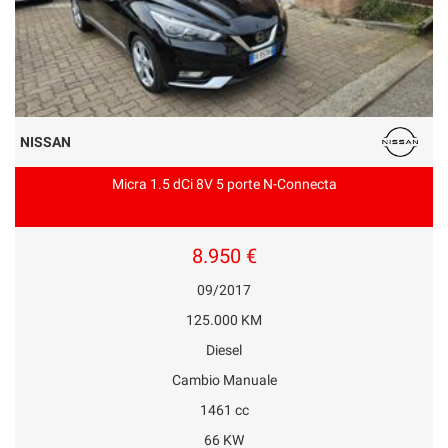
NISSAN
Micra 1.5 dCi 8V 5 porte N-Connecta
8.950 €
09/2017
125.000 KM
Diesel
Cambio Manuale
1461 cc
66 KW