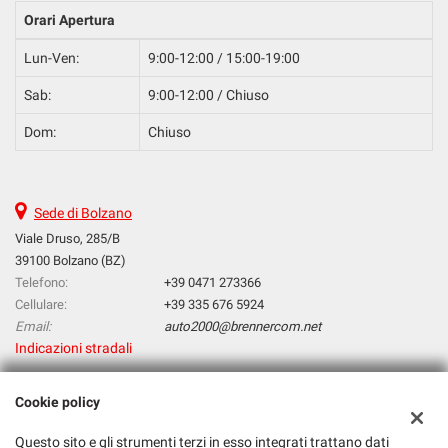
Orari Apertura
Lun-Ven:
9:00-12:00 / 15:00-19:00
Sab:
9:00-12:00 / Chiuso
Dom:
Chiuso
Sede di Bolzano
Viale Druso, 285/B
39100 Bolzano (BZ)
Telefono:
+39 0471 273366
Cellulare:
+39 335 676 5924
Email:
auto2000@brennercom.net
Indicazioni stradali
Cookie policy
Dati fiscali:
Auto 2000 Snc
Questo sito e gli strumenti terzi in esso integrati trattano dati